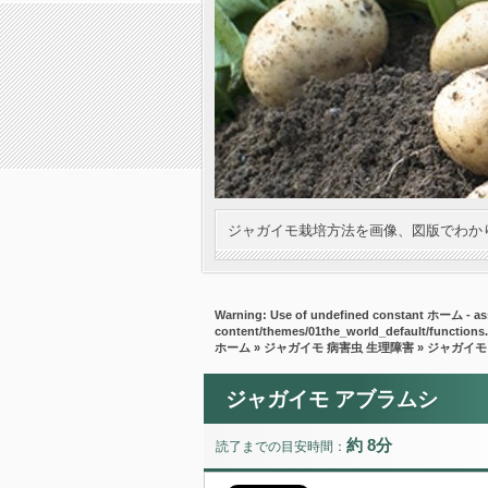
ジャガイモ栽培方法を画像、図版でわか
Warning
: Use of undefined constant ホーム - ass
content/themes/01the_world_default/functions
ホーム
»
ジャガイモ 病害虫 生理障害
» ジャガイモ
ジャガイモ アブラムシ
約 8分
読了までの目安時間：