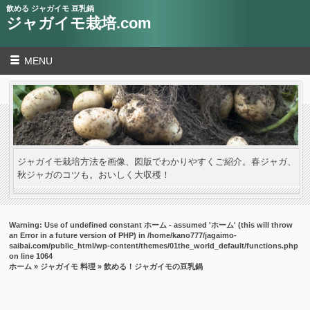
飲める ジャガイモ 豆乳鍋
ジャガイモ栽培.com
MENU
ジャガイモ栽培方法を画像、図版でわかりやすくご紹介。春ジャガ、
秋ジャガのコツも。おいしく大収穫！
Warning
: Use of undefined constant ホーム - assumed 'ホーム' (this will throw
an Error in a future version of PHP) in
/home/kano777/jagaimo-
saibai.com/public_html/wp-content/themes/01the_world_default/functions.php
on line
1064
ホーム
»
ジャガイモ 料理
» 飲める！ジャガイモの豆乳鍋