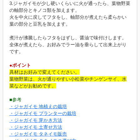
3.ジャガイモが少し硬いくらいに火が通ったら、葉物野菜
の軸部分とキノコ類を加えます。
火を中火に戻してフタをし、軸部分が煮えたら柔らかい
葉の部分と豆乳を加えます。
煮汁が沸騰したらフタをはずし、醤油で味付けします。
全体が煮えたら、お好みでラー油を垂らして出来上がり
です。
●ポイント
具材はお好みで変えてください。
葉物野菜は、火が通りやすい小松菜やチンゲンサイ、水
菜などがお勧めです。
■参考
・ジャガイモ 地植えの栽培
・ジャガイモ プランターの栽培
・ジャガイモ 芽かき方法
・ジャガイモ 土寄せ方法
・ジャガイモ タネイモ販売