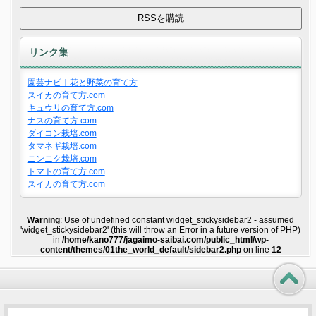
リンク集
園芸ナビ｜花と野菜の育て方
スイカの育て方.com
キュウリの育て方.com
ナスの育て方.com
ダイコン栽培.com
タマネギ栽培.com
ニンニク栽培.com
トマトの育て方.com
スイカの育て方.com
Warning
: Use of undefined constant widget_stickysidebar2 - assumed
'widget_stickysidebar2' (this will throw an Error in a future version of PHP)
in
/home/kano777/jagaimo-saibai.com/public_html/wp-
content/themes/01the_world_default/sidebar2.php
on line
12