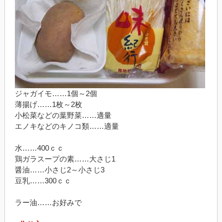
ジャガイモ……1個～2個
薄揚げ……1枚～2枚
小松菜などの葉野菜……適量
エノキなどのキノコ類……適量
水……400ｃｃ
鶏ガラスープの素……大さじ1
醤油……小さじ2～小さじ3
豆乳……300ｃｃ
ラー油……お好みで