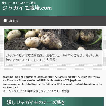
潰しジャガイモのチーズ焼き
ジャガイモ栽培.com
MENU
ジャガイモ栽培方法を画像、図版でわかりやすくご紹介。春ジャガ、
秋ジャガのコツも。おいしく大収穫！
Warning
: Use of undefined constant ホーム - assumed 'ホーム' (this will throw
an Error in a future version of PHP) in
/home/kano777/jagaimo-
saibai.com/public_html/wp-content/themes/01the_world_default/functions.php
on line
1064
ホーム
»
ジャガイモ 料理
» 潰しジャガイモのチーズ焼き
潰しジャガイモのチーズ焼き