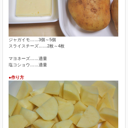
ジャガイモ……3個～5個
スライスチーズ……2枚～4枚
マヨネーズ……適量
塩コショウ……適量
●作り方