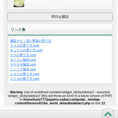
リンク集
園芸ナビ｜花と野菜の育て方
スイカの育て方.com
キュウリの育て方.com
ナスの育て方.com
ダイコン栽培.com
タマネギ栽培.com
ニンニク栽培.com
トマトの育て方.com
スイカの育て方.com
Warning
: Use of undefined constant widget_stickysidebar2 - assumed
'widget_stickysidebar2' (this will throw an Error in a future version of PHP)
in
/home/kano777/jagaimo-saibai.com/public_html/wp-
content/themes/01the_world_default/sidebar2.php
on line
12