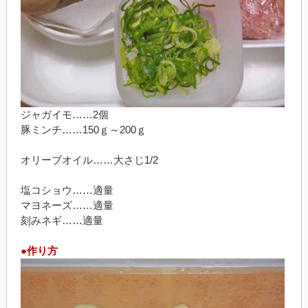
ジャガイモ……2個
豚ミンチ……150ｇ～200ｇ
オリーブオイル……大さじ1/2
塩コショウ……適量
マヨネーズ……適量
刻みネギ……適量
●作り方