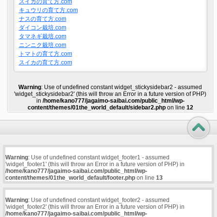
スイカの育て方.com
キュウリの育て方.com
ナスの育て方.com
ダイコン栽培.com
タマネギ栽培.com
ニンニク栽培.com
トマトの育て方.com
スイカの育て方.com
Warning
: Use of undefined constant widget_stickysidebar2 - assumed
'widget_stickysidebar2' (this will throw an Error in a future version of PHP)
in
/home/kano777/jagaimo-saibai.com/public_html/wp-
content/themes/01the_world_default/sidebar2.php
on line
12
Warning
: Use of undefined constant widget_footer1 - assumed
'widget_footer1' (this will throw an Error in a future version of PHP) in
/home/kano777/jagaimo-saibai.com/public_html/wp-
content/themes/01the_world_default/footer.php
on line
13
Warning
: Use of undefined constant widget_footer2 - assumed
'widget_footer2' (this will throw an Error in a future version of PHP) in
/home/kano777/jagaimo-saibai.com/public_html/wp-