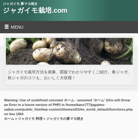
ジャガイモ 豚マヨ焼き
ジャガイモ栽培.com
MENU
ジャガイモ栽培方法を画像、図版でわかりやすくご紹介。春ジャガ、
秋ジャガのコツも。おいしく大収穫！
Warning
: Use of undefined constant ホーム - assumed 'ホーム' (this will throw
an Error in a future version of PHP) in
/home/kano777/jagaimo-
saibai.com/public_html/wp-content/themes/01the_world_default/functions.php
on line
1064
ホーム
»
ジャガイモ 料理
» ジャガイモの豚マヨ焼き