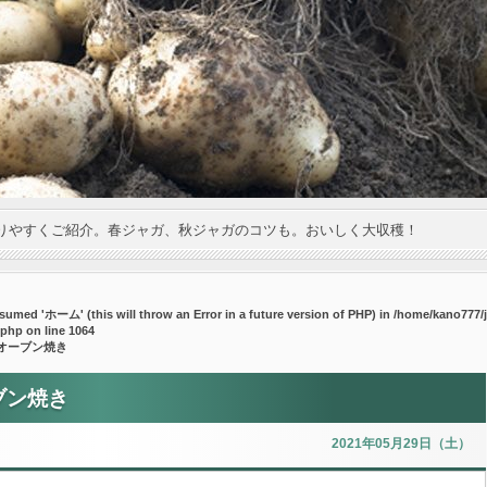
りやすくご紹介。春ジャガ、秋ジャガのコツも。おいしく大収穫！
umed 'ホーム' (this will throw an Error in a future version of PHP) in
/home/kano777/j
.php
on line
1064
オーブン焼き
ブン焼き
2021年05月29日（土）