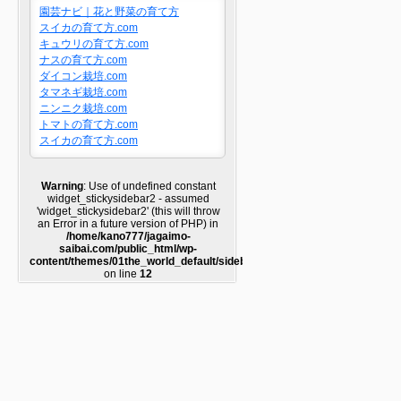
園芸ナビ｜花と野菜の育て方
スイカの育て方.com
キュウリの育て方.com
ナスの育て方.com
ダイコン栽培.com
タマネギ栽培.com
ニンニク栽培.com
トマトの育て方.com
スイカの育て方.com
Warning
: Use of undefined constant
widget_stickysidebar2 - assumed
'widget_stickysidebar2' (this will throw
an Error in a future version of PHP) in
/home/kano777/jagaimo-
saibai.com/public_html/wp-
content/themes/01the_world_default/sidebar2.php
on line
12