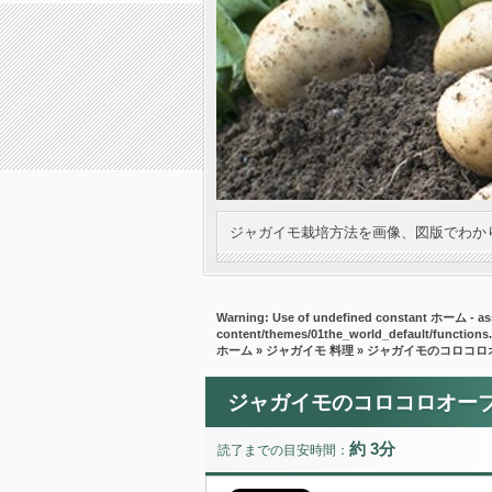
ジャガイモ栽培方法を画像、図版でわか
Warning
: Use of undefined constant ホーム - ass
content/themes/01the_world_default/functions
ホーム
»
ジャガイモ 料理
» ジャガイモのコロコロ
ジャガイモのコロコロオー
約 3分
読了までの目安時間：