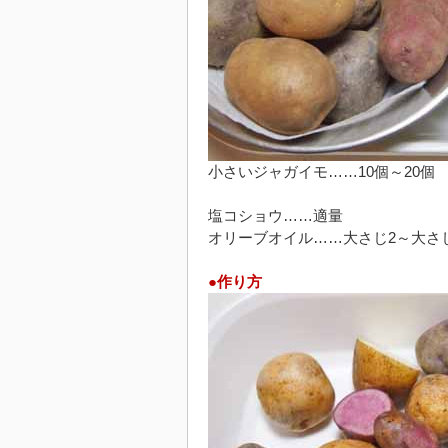
小さいジャガイモ……10個～20個
塩コショウ……適量
オリーブオイル……大さじ2～大さ
●作り方