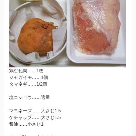
鶏むね肉……1枚
ジャガイモ……1個
タマネギ……1/2個
塩コショウ……適量
マヨネーズ……大さじ1.5
ケチャップ……大さじ1.5
醤油……小さじ1