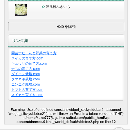
洋風粉ふきいも
リンク集
園芸ナビ｜花と野菜の育て方
スイカの育て方.com
キュウリの育て方.com
ナスの育て方.com
ダイコン栽培.com
タマネギ栽培.com
ニンニク栽培.com
トマトの育て方.com
スイカの育て方.com
Warning
: Use of undefined constant widget_stickysidebar2 - assumed
'widget_stickysidebar2' (this will throw an Error in a future version of PHP)
in
/home/kano777/jagaimo-saibai.com/public_html/wp-
content/themes/01the_world_default/sidebar2.php
on line
12