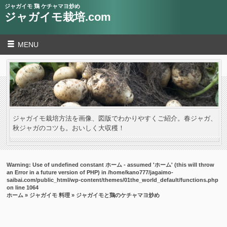
ジャガイモ 鶏 ケチャマヨ炒め
ジャガイモ栽培.com
MENU
ジャガイモ栽培方法を画像、図版でわかりやすくご紹介。春ジャガ、
秋ジャガのコツも。おいしく大収穫！
Warning
: Use of undefined constant ホーム - assumed 'ホーム' (this will throw
an Error in a future version of PHP) in
/home/kano777/jagaimo-
saibai.com/public_html/wp-content/themes/01the_world_default/functions.php
on line
1064
ホーム
»
ジャガイモ 料理
» ジャガイモと鶏のケチャマヨ炒め