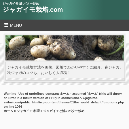
ジャガイモ 鮭 バター炒め
ジャガイモ栽培.com
MENU
ジャガイモ栽培方法を画像、図版でわかりやすくご紹介。春ジャガ、
秋ジャガのコツも。おいしく大収穫！
Warning
: Use of undefined constant ホーム - assumed 'ホーム' (this will throw
an Error in a future version of PHP) in
/home/kano777/jagaimo-
saibai.com/public_html/wp-content/themes/01the_world_default/functions.php
on line
1064
ホーム
»
ジャガイモ 料理
» ジャガイモと鮭のバター炒め