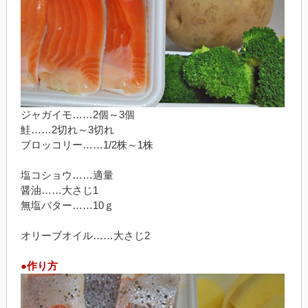
ジャガイモ……2個～3個
鮭……2切れ～3切れ
ブロッコリー……1/2株～1株
塩コショウ……適量
醤油……大さじ1
無塩バター……10ｇ
オリーブオイル……大さじ2
●作り方