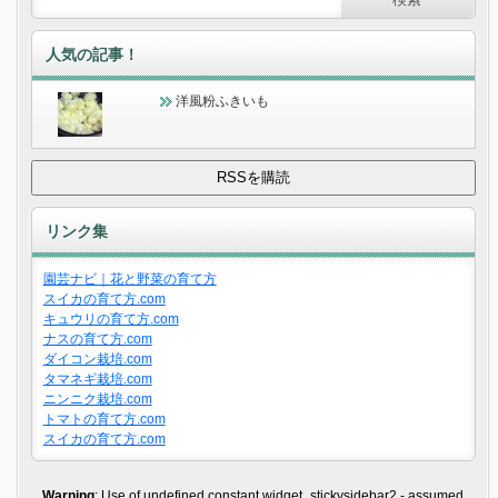
人気の記事！
洋風粉ふきいも
リンク集
園芸ナビ｜花と野菜の育て方
スイカの育て方.com
キュウリの育て方.com
ナスの育て方.com
ダイコン栽培.com
タマネギ栽培.com
ニンニク栽培.com
トマトの育て方.com
スイカの育て方.com
Warning
: Use of undefined constant widget_stickysidebar2 - assumed