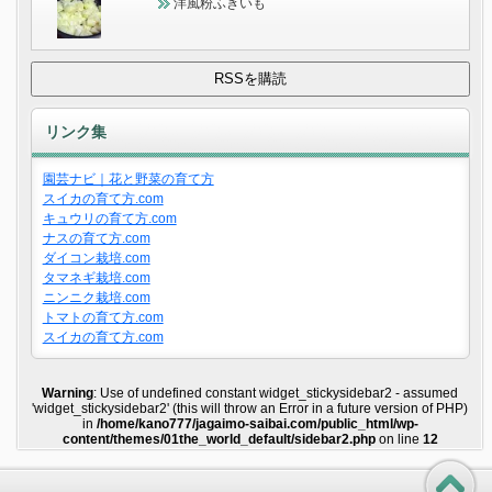
洋風粉ふきいも
リンク集
園芸ナビ｜花と野菜の育て方
スイカの育て方.com
キュウリの育て方.com
ナスの育て方.com
ダイコン栽培.com
タマネギ栽培.com
ニンニク栽培.com
トマトの育て方.com
スイカの育て方.com
Warning
: Use of undefined constant widget_stickysidebar2 - assumed
'widget_stickysidebar2' (this will throw an Error in a future version of PHP)
in
/home/kano777/jagaimo-saibai.com/public_html/wp-
content/themes/01the_world_default/sidebar2.php
on line
12