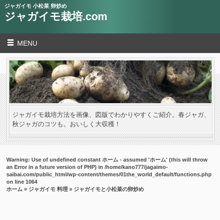
ジャガイモ 小松菜 卵炒め
ジャガイモ栽培.com
MENU
ジャガイモ栽培方法を画像、図版でわかりやすくご紹介。春ジャガ、
秋ジャガのコツも。おいしく大収穫！
Warning
: Use of undefined constant ホーム - assumed 'ホーム' (this will throw
an Error in a future version of PHP) in
/home/kano777/jagaimo-
saibai.com/public_html/wp-content/themes/01the_world_default/functions.php
on line
1064
ホーム
»
ジャガイモ 料理
» ジャガイモと小松菜の卵炒め