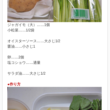
ジャガイモ（大）……1個
小松菜……1/2袋
オイスターソース……大さじ1/2
醤油……小さじ1
卵……2個
塩コショウ……適量
サラダ油……大さじ1/2
●作り方