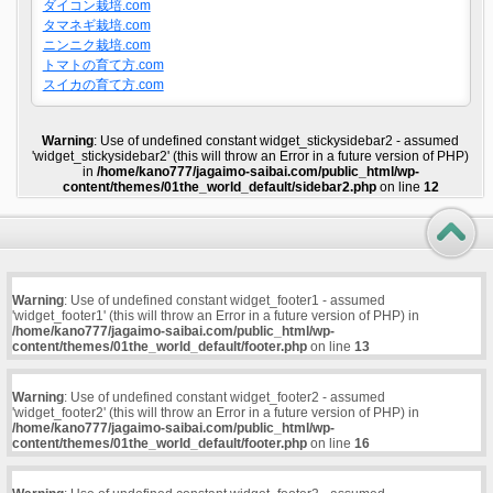
ダイコン栽培.com
タマネギ栽培.com
ニンニク栽培.com
トマトの育て方.com
スイカの育て方.com
Warning
: Use of undefined constant widget_stickysidebar2 - assumed
'widget_stickysidebar2' (this will throw an Error in a future version of PHP)
in
/home/kano777/jagaimo-saibai.com/public_html/wp-
content/themes/01the_world_default/sidebar2.php
on line
12
Warning
: Use of undefined constant widget_footer1 - assumed
'widget_footer1' (this will throw an Error in a future version of PHP) in
/home/kano777/jagaimo-saibai.com/public_html/wp-
content/themes/01the_world_default/footer.php
on line
13
Warning
: Use of undefined constant widget_footer2 - assumed
'widget_footer2' (this will throw an Error in a future version of PHP) in
/home/kano777/jagaimo-saibai.com/public_html/wp-
content/themes/01the_world_default/footer.php
on line
16