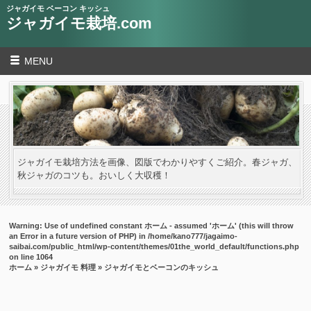
ジャガイモ ベーコン キッシュ
ジャガイモ栽培.com
MENU
ジャガイモ栽培方法を画像、図版でわかりやすくご紹介。春ジャガ、
秋ジャガのコツも。おいしく大収穫！
Warning
: Use of undefined constant ホーム - assumed 'ホーム' (this will throw
an Error in a future version of PHP) in
/home/kano777/jagaimo-
saibai.com/public_html/wp-content/themes/01the_world_default/functions.php
on line
1064
ホーム
»
ジャガイモ 料理
» ジャガイモとベーコンのキッシュ