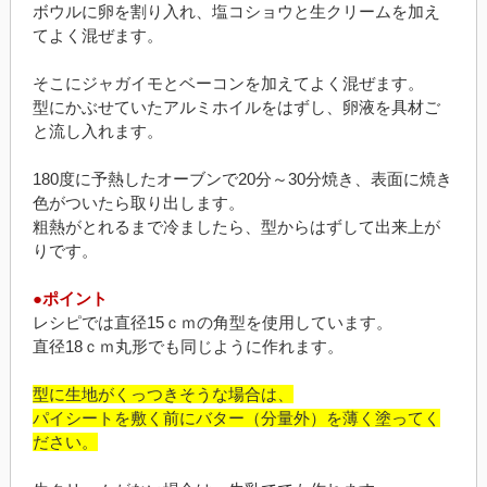
ボウルに卵を割り入れ、塩コショウと生クリームを加え
てよく混ぜます。
そこにジャガイモとベーコンを加えてよく混ぜます。
型にかぶせていたアルミホイルをはずし、卵液を具材ご
と流し入れます。
180度に予熱したオーブンで20分～30分焼き、表面に焼き
色がついたら取り出します。
粗熱がとれるまで冷ましたら、型からはずして出来上が
りです。
●ポイント
レシピでは直径15ｃｍの角型を使用しています。
直径18ｃｍ丸形でも同じように作れます。
型に生地がくっつきそうな場合は、
パイシートを敷く前にバター（分量外）を薄く塗ってく
ださい。