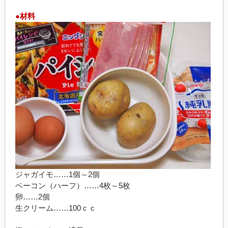
●材料
ジャガイモ……1個～2個
ベーコン（ハーフ）……4枚～5枚
卵……2個
生クリーム……100ｃｃ