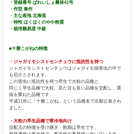
・登録番号 ばれいしょ農林41号
・作型 春作
・主な産地 北海道
・特性 ほくほくのやや粉質
・栽培難易度 中級
■十勝こがねの特徴
・ジャガイモシストセンチュウに抵抗性を持つ
ジャガイモシストセンチュウはジャガイモ病害虫の中で
も厄介とされます。
この害虫に抵抗性を持つ早生で大粒の品種と、
同じく早生品種で大粒、見た目も良い品種を交配し、選
抜を重ねた品種です。
平成11年に「十勝こがね」という品種名で出願公表され
ました。
・大粒の早生品種で寒冷地向け
交配元の特徴を受け継ぎ、熟期は早生です。
栽培適地は寒冷地で、寒冷地の夏栽培に向いています。