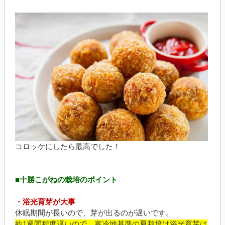
コロッケにしたら最高でした！
■十勝こがねの栽培のポイント
・浴光育芽が大事
休眠期間が長いので、芽が出るのが遅いです。
約1週間程度遅いので、寒冷地基準の夏栽培は浴光育芽は