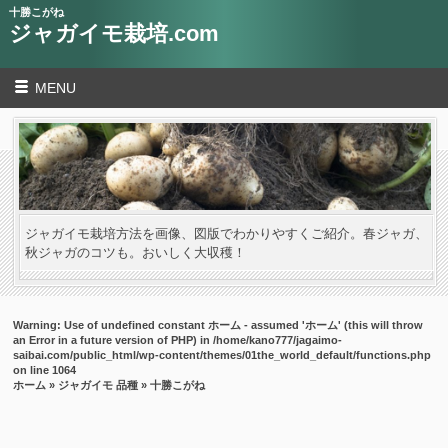
十勝こがね
ジャガイモ栽培.com
MENU
ジャガイモ栽培方法を画像、図版でわかりやすくご紹介。春ジャガ、
秋ジャガのコツも。おいしく大収穫！
Warning
: Use of undefined constant ホーム - assumed 'ホーム' (this will throw
an Error in a future version of PHP) in
/home/kano777/jagaimo-
saibai.com/public_html/wp-content/themes/01the_world_default/functions.php
on line
1064
ホーム
»
ジャガイモ 品種
» 十勝こがね