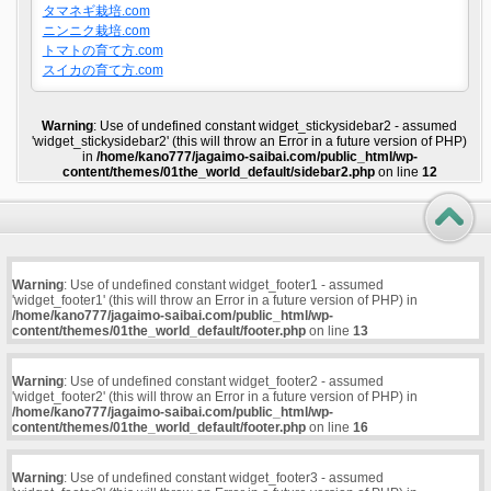
タマネギ栽培.com
ニンニク栽培.com
トマトの育て方.com
スイカの育て方.com
Warning
: Use of undefined constant widget_stickysidebar2 - assumed
'widget_stickysidebar2' (this will throw an Error in a future version of PHP)
in
/home/kano777/jagaimo-saibai.com/public_html/wp-
content/themes/01the_world_default/sidebar2.php
on line
12
Warning
: Use of undefined constant widget_footer1 - assumed
'widget_footer1' (this will throw an Error in a future version of PHP) in
/home/kano777/jagaimo-saibai.com/public_html/wp-
content/themes/01the_world_default/footer.php
on line
13
Warning
: Use of undefined constant widget_footer2 - assumed
'widget_footer2' (this will throw an Error in a future version of PHP) in
/home/kano777/jagaimo-saibai.com/public_html/wp-
content/themes/01the_world_default/footer.php
on line
16
Warning
: Use of undefined constant widget_footer3 - assumed