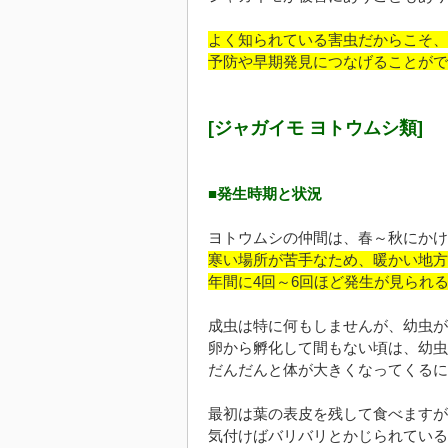
よく知られている害虫だからこそ、
予防や早期発見につなげることがで
[ジャガイモ ヨトウムシ類]
■発生時期と状況
ヨトウムシの仲間は、春～秋にかけ
寒い場所が苦手なため、暖かい地方
年間に4回～6回ほど発生が見られ
成虫は特に何もしませんが、幼虫が
卵から孵化して間もない頃は、幼虫
だんだんと体が大きくなってくるに
最初は葉の表皮を残して食べますが
気付けばバリバリとかじられている