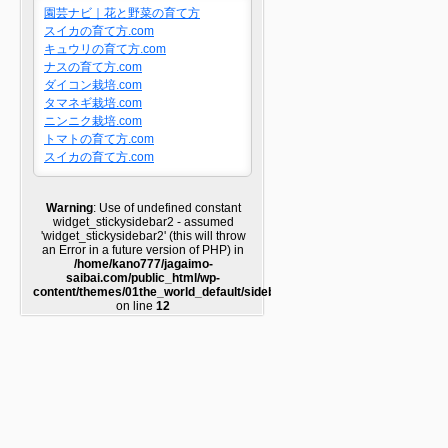
園芸ナビ｜花と野菜の育て方
スイカの育て方.com
キュウリの育て方.com
ナスの育て方.com
ダイコン栽培.com
タマネギ栽培.com
ニンニク栽培.com
トマトの育て方.com
スイカの育て方.com
Warning
: Use of undefined constant
widget_stickysidebar2 - assumed
'widget_stickysidebar2' (this will throw
an Error in a future version of PHP) in
/home/kano777/jagaimo-
saibai.com/public_html/wp-
content/themes/01the_world_default/sidebar2.php
on line
12