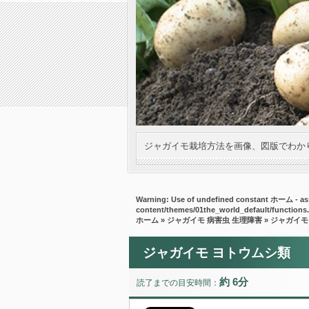
ジャガイモ栽培方法を画像、図版でわか
Warning
: Use of undefined constant ホーム - ass
content/themes/01the_world_default/functions
ホーム
»
ジャガイモ 病害虫 生理障害
» ジャガイモ
ジャガイモ ヨトウムシ類
約 6分
読了までの目安時間：