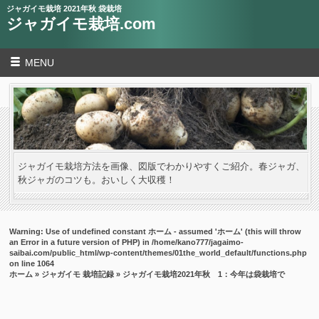
ジャガイモ栽培 2021年秋 袋栽培
ジャガイモ栽培.com
MENU
ジャガイモ栽培方法を画像、図版でわかりやすくご紹介。春ジャガ、
秋ジャガのコツも。おいしく大収穫！
Warning
: Use of undefined constant ホーム - assumed 'ホーム' (this will throw
an Error in a future version of PHP) in
/home/kano777/jagaimo-
saibai.com/public_html/wp-content/themes/01the_world_default/functions.php
on line
1064
ホーム
»
ジャガイモ 栽培記録
» ジャガイモ栽培2021年秋 1：今年は袋栽培で