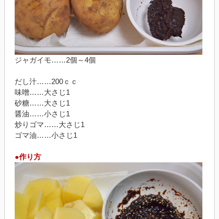
ジャガイモ……2個～4個
だし汁……200ｃｃ
味噌……大さじ1
砂糖……大さじ1
醤油……小さじ1
炒りゴマ……大さじ1
ゴマ油……小さじ1
●作り方