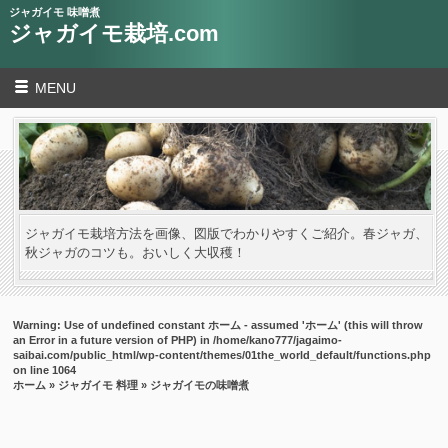
ジャガイモ 味噌煮
ジャガイモ栽培.com
MENU
ジャガイモ栽培方法を画像、図版でわかりやすくご紹介。春ジャガ、
秋ジャガのコツも。おいしく大収穫！
Warning
: Use of undefined constant ホーム - assumed 'ホーム' (this will throw
an Error in a future version of PHP) in
/home/kano777/jagaimo-
saibai.com/public_html/wp-content/themes/01the_world_default/functions.php
on line
1064
ホーム
»
ジャガイモ 料理
» ジャガイモの味噌煮