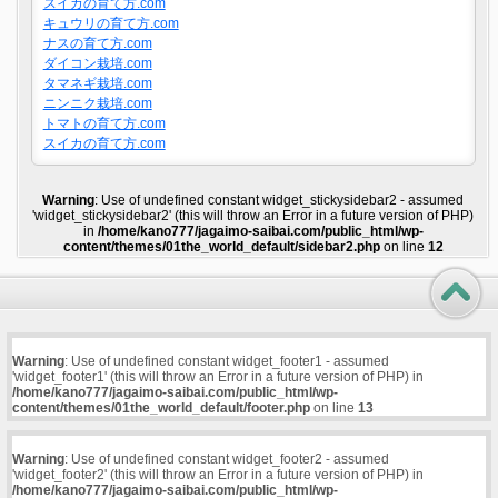
スイカの育て方.com
キュウリの育て方.com
ナスの育て方.com
ダイコン栽培.com
タマネギ栽培.com
ニンニク栽培.com
トマトの育て方.com
スイカの育て方.com
Warning
: Use of undefined constant widget_stickysidebar2 - assumed
'widget_stickysidebar2' (this will throw an Error in a future version of PHP)
in
/home/kano777/jagaimo-saibai.com/public_html/wp-
content/themes/01the_world_default/sidebar2.php
on line
12
Warning
: Use of undefined constant widget_footer1 - assumed
'widget_footer1' (this will throw an Error in a future version of PHP) in
/home/kano777/jagaimo-saibai.com/public_html/wp-
content/themes/01the_world_default/footer.php
on line
13
Warning
: Use of undefined constant widget_footer2 - assumed
'widget_footer2' (this will throw an Error in a future version of PHP) in
/home/kano777/jagaimo-saibai.com/public_html/wp-