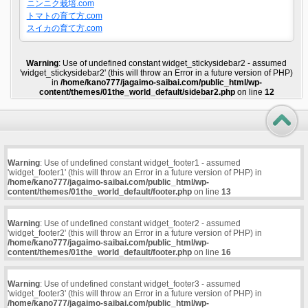
ニンニク栽培.com
トマトの育て方.com
スイカの育て方.com
Warning
: Use of undefined constant widget_stickysidebar2 - assumed
'widget_stickysidebar2' (this will throw an Error in a future version of PHP)
in
/home/kano777/jagaimo-saibai.com/public_html/wp-
content/themes/01the_world_default/sidebar2.php
on line
12
Warning
: Use of undefined constant widget_footer1 - assumed
'widget_footer1' (this will throw an Error in a future version of PHP) in
/home/kano777/jagaimo-saibai.com/public_html/wp-
content/themes/01the_world_default/footer.php
on line
13
Warning
: Use of undefined constant widget_footer2 - assumed
'widget_footer2' (this will throw an Error in a future version of PHP) in
/home/kano777/jagaimo-saibai.com/public_html/wp-
content/themes/01the_world_default/footer.php
on line
16
Warning
: Use of undefined constant widget_footer3 - assumed
'widget_footer3' (this will throw an Error in a future version of PHP) in
/home/kano777/jagaimo-saibai.com/public_html/wp-