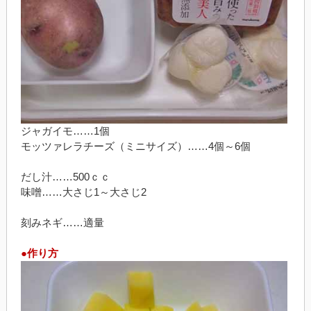
ジャガイモ……1個
モッツァレラチーズ（ミニサイズ）……4個～6個
だし汁……500ｃｃ
味噌……大さじ1～大さじ2
刻みネギ……適量
●作り方