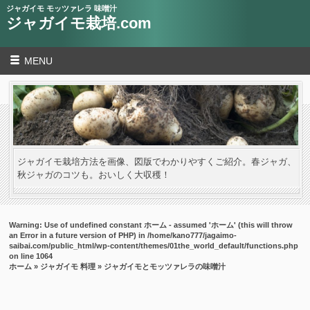
ジャガイモ モッツァレラ 味噌汁
ジャガイモ栽培.com
MENU
ジャガイモ栽培方法を画像、図版でわかりやすくご紹介。春ジャガ、
秋ジャガのコツも。おいしく大収穫！
Warning
: Use of undefined constant ホーム - assumed 'ホーム' (this will throw
an Error in a future version of PHP) in
/home/kano777/jagaimo-
saibai.com/public_html/wp-content/themes/01the_world_default/functions.php
on line
1064
ホーム
»
ジャガイモ 料理
» ジャガイモとモッツァレラの味噌汁