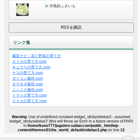
洋風粉ふきいも
リンク集
園芸ナビ｜花と野菜の育て方
スイカの育て方.com
キュウリの育て方.com
ナスの育て方.com
ダイコン栽培.com
タマネギ栽培.com
ニンニク栽培.com
トマトの育て方.com
スイカの育て方.com
Warning
: Use of undefined constant widget_stickysidebar2 - assumed
'widget_stickysidebar2' (this will throw an Error in a future version of PHP)
in
/home/kano777/jagaimo-saibai.com/public_html/wp-
content/themes/01the_world_default/sidebar2.php
on line
12