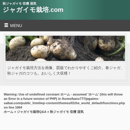
秋ジャガイモ 収穫 湿気
ジャガイモ栽培.com
MENU
ジャガイモ栽培方法を画像、図版でわかりやすくご紹介。春ジャガ、
秋ジャガのコツも。おいしく大収穫！
Warning
: Use of undefined constant ホーム - assumed 'ホーム' (this will throw
an Error in a future version of PHP) in
/home/kano777/jagaimo-
saibai.com/public_html/wp-content/themes/01the_world_default/functions.php
on line
1064
ホーム
»
ジャガイモ栽培Q&A
» 秋ジャガイモ 収穫 湿気