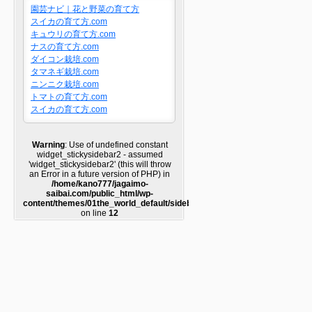
園芸ナビ｜花と野菜の育て方
スイカの育て方.com
キュウリの育て方.com
ナスの育て方.com
ダイコン栽培.com
タマネギ栽培.com
ニンニク栽培.com
トマトの育て方.com
スイカの育て方.com
Warning
: Use of undefined constant
widget_stickysidebar2 - assumed
'widget_stickysidebar2' (this will throw
an Error in a future version of PHP) in
/home/kano777/jagaimo-
saibai.com/public_html/wp-
content/themes/01the_world_default/sidebar2.php
on line
12