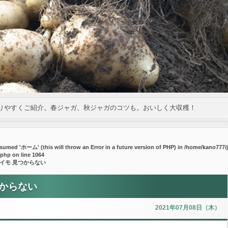
りやすくご紹介。春ジャガ、秋ジャガのコツも。おいしく大収穫！
umed 'ホーム' (this will throw an Error in a future version of PHP) in
/home/kano777/j
.php
on line
1064
ネイモ 見つからない
つからない
2021年07月08日（木）