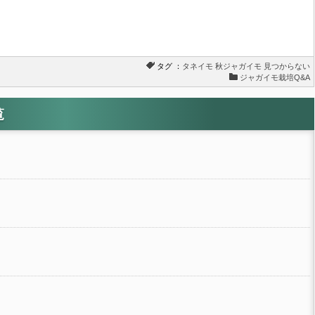
タグ ：
タネイモ
秋ジャガイモ
見つからない
ジャガイモ栽培Q&A
覧