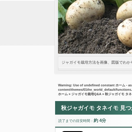
ジャガイモ栽培方法を画像、図版でわか
Warning
: Use of undefined constant ホーム - ass
content/themes/01the_world_default/functions
ホーム
»
ジャガイモ栽培Q&A
» 秋ジャガイモ タ
秋ジャガイモ タネイモ 見
約 4分
読了までの目安時間：