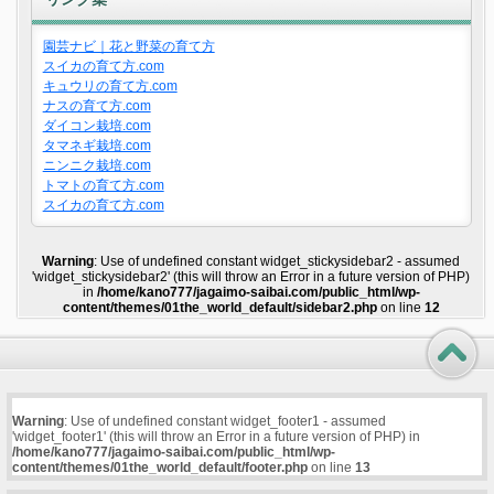
園芸ナビ｜花と野菜の育て方
スイカの育て方.com
キュウリの育て方.com
ナスの育て方.com
ダイコン栽培.com
タマネギ栽培.com
ニンニク栽培.com
トマトの育て方.com
スイカの育て方.com
Warning
: Use of undefined constant widget_stickysidebar2 - assumed
'widget_stickysidebar2' (this will throw an Error in a future version of PHP)
in
/home/kano777/jagaimo-saibai.com/public_html/wp-
content/themes/01the_world_default/sidebar2.php
on line
12
Warning
: Use of undefined constant widget_footer1 - assumed
'widget_footer1' (this will throw an Error in a future version of PHP) in
/home/kano777/jagaimo-saibai.com/public_html/wp-
content/themes/01the_world_default/footer.php
on line
13