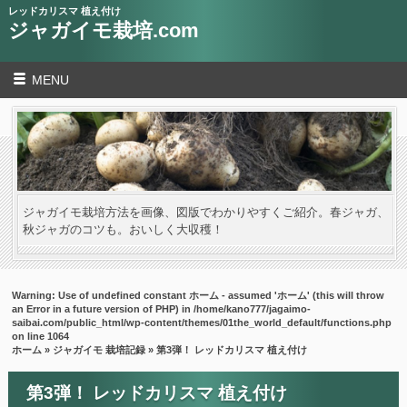
レッドカリスマ 植え付け
ジャガイモ栽培.com
MENU
ジャガイモ栽培方法を画像、図版でわかりやすくご紹介。春ジャガ、
秋ジャガのコツも。おいしく大収穫！
Warning
: Use of undefined constant ホーム - assumed 'ホーム' (this will throw
an Error in a future version of PHP) in
/home/kano777/jagaimo-
saibai.com/public_html/wp-content/themes/01the_world_default/functions.php
on line
1064
ホーム
»
ジャガイモ 栽培記録
» 第3弾！ レッドカリスマ 植え付け
第3弾！ レッドカリスマ 植え付け