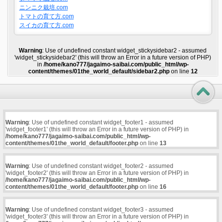
ニンニク栽培.com
トマトの育て方.com
スイカの育て方.com
Warning
: Use of undefined constant widget_stickysidebar2 - assumed
'widget_stickysidebar2' (this will throw an Error in a future version of PHP)
in
/home/kano777/jagaimo-saibai.com/public_html/wp-
content/themes/01the_world_default/sidebar2.php
on line
12
Warning
: Use of undefined constant widget_footer1 - assumed
'widget_footer1' (this will throw an Error in a future version of PHP) in
/home/kano777/jagaimo-saibai.com/public_html/wp-
content/themes/01the_world_default/footer.php
on line
13
Warning
: Use of undefined constant widget_footer2 - assumed
'widget_footer2' (this will throw an Error in a future version of PHP) in
/home/kano777/jagaimo-saibai.com/public_html/wp-
content/themes/01the_world_default/footer.php
on line
16
Warning
: Use of undefined constant widget_footer3 - assumed
'widget_footer3' (this will throw an Error in a future version of PHP) in