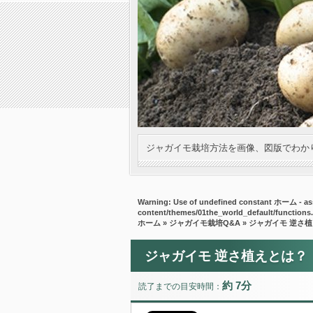
ジャガイモ栽培方法を画像、図版でわか
Warning
: Use of undefined constant ホーム - ass
content/themes/01the_world_default/functions
ホーム
»
ジャガイモ栽培Q&A
» ジャガイモ 逆さ
ジャガイモ 逆さ植えとは？
約 7分
読了までの目安時間：