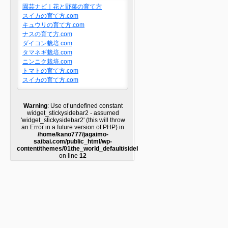
園芸ナビ｜花と野菜の育て方
スイカの育て方.com
キュウリの育て方.com
ナスの育て方.com
ダイコン栽培.com
タマネギ栽培.com
ニンニク栽培.com
トマトの育て方.com
スイカの育て方.com
Warning
: Use of undefined constant
widget_stickysidebar2 - assumed
'widget_stickysidebar2' (this will throw
an Error in a future version of PHP) in
/home/kano777/jagaimo-
saibai.com/public_html/wp-
content/themes/01the_world_default/sidebar2.php
on line
12