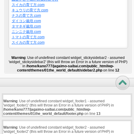
スイカの育て方.com
キュウリの育て方.com
ナスの育て方.com
ダイコン栽培.com
タマネギ栽培.com
ニンニク栽培.com
トマトの育て方.com
スイカの育て方.com
Warning
: Use of undefined constant widget_stickysidebar2 - assumed
'widget_stickysidebar2' (this will throw an Error in a future version of PHP)
in
/home/kano777/jagaimo-saibai.com/public_html/wp-
content/themes/01the_world_default/sidebar2.php
on line
12
Warning
: Use of undefined constant widget_footer1 - assumed
'widget_footer1' (this will throw an Error in a future version of PHP) in
/home/kano777/jagaimo-saibai.com/public_html/wp-
content/themes/01the_world_default/footer.php
on line
13
Warning
: Use of undefined constant widget_footer2 - assumed
'widget_footer2' (this will throw an Error in a future version of PHP) in