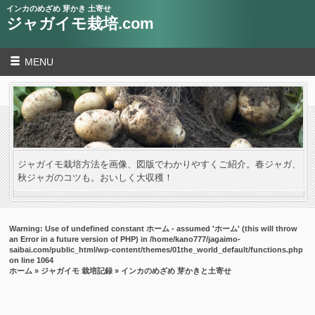
インカのめざめ 芽かき 土寄せ
ジャガイモ栽培.com
MENU
ジャガイモ栽培方法を画像、図版でわかりやすくご紹介。春ジャガ、
秋ジャガのコツも。おいしく大収穫！
Warning
: Use of undefined constant ホーム - assumed 'ホーム' (this will throw
an Error in a future version of PHP) in
/home/kano777/jagaimo-
saibai.com/public_html/wp-content/themes/01the_world_default/functions.php
on line
1064
ホーム
»
ジャガイモ 栽培記録
» インカのめざめ 芽かきと土寄せ