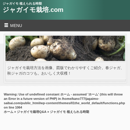
ジャガイモ 植えられる時期
ジャガイモ栽培.com
MENU
ジャガイモ栽培方法を画像、図版でわかりやすくご紹介。春ジャガ、
秋ジャガのコツも。おいしく大収穫！
Warning
: Use of undefined constant ホーム - assumed 'ホーム' (this will throw
an Error in a future version of PHP) in
/home/kano777/jagaimo-
saibai.com/public_html/wp-content/themes/01the_world_default/functions.php
on line
1064
ホーム
»
ジャガイモ栽培Q&A
» ジャガイモ 植えられる時期