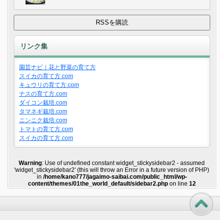
リンク集
園芸ナビ｜花と野菜の育て方
スイカの育て方.com
キュウリの育て方.com
ナスの育て方.com
ダイコン栽培.com
タマネギ栽培.com
ニンニク栽培.com
トマトの育て方.com
スイカの育て方.com
Warning
: Use of undefined constant widget_stickysidebar2 - assumed
'widget_stickysidebar2' (this will throw an Error in a future version of PHP)
in
/home/kano777/jagaimo-saibai.com/public_html/wp-
content/themes/01the_world_default/sidebar2.php
on line
12