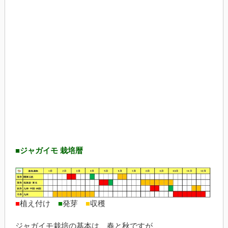
■ジャガイモ 栽培暦
■
植え付け
■
発芽
■
収穫
ジャガイモ栽培の基本は、春と秋ですが、