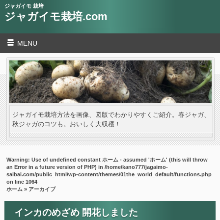
ジャガイモ 栽培
ジャガイモ栽培.com
MENU
ジャガイモ栽培方法を画像、図版でわかりやすくご紹介。春ジャガ、
秋ジャガのコツも。おいしく大収穫！
Warning
: Use of undefined constant ホーム - assumed 'ホーム' (this will throw
an Error in a future version of PHP) in
/home/kano777/jagaimo-
saibai.com/public_html/wp-content/themes/01the_world_default/functions.php
on line
1064
ホーム
» アーカイブ
インカのめざめ 開花しました