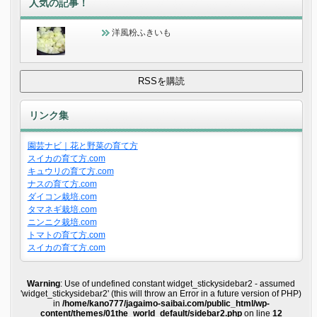
人気の記事！
洋風粉ふきいも
リンク集
園芸ナビ｜花と野菜の育て方
スイカの育て方.com
キュウリの育て方.com
ナスの育て方.com
ダイコン栽培.com
タマネギ栽培.com
ニンニク栽培.com
トマトの育て方.com
スイカの育て方.com
Warning
: Use of undefined constant widget_stickysidebar2 - assumed
'widget_stickysidebar2' (this will throw an Error in a future version of PHP)
in
/home/kano777/jagaimo-saibai.com/public_html/wp-
content/themes/01the_world_default/sidebar2.php
on line
12