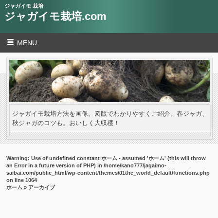
ジャガイモ 栽培
ジャガイモ栽培.com
MENU
ジャガイモ栽培方法を画像、図版でわかりやすくご紹介。春ジャガ、
秋ジャガのコツも。おいしく大収穫！
Warning
: Use of undefined constant ホーム - assumed 'ホーム' (this will throw
an Error in a future version of PHP) in
/home/kano777/jagaimo-
saibai.com/public_html/wp-content/themes/01the_world_default/functions.php
on line
1064
ホーム
» アーカイブ