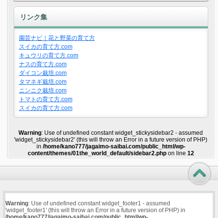
リンク集
園芸ナビ｜花と野菜の育て方
スイカの育て方.com
キュウリの育て方.com
ナスの育て方.com
ダイコン栽培.com
タマネギ栽培.com
ニンニク栽培.com
トマトの育て方.com
スイカの育て方.com
Warning
: Use of undefined constant widget_stickysidebar2 - assumed
'widget_stickysidebar2' (this will throw an Error in a future version of PHP)
in
/home/kano777/jagaimo-saibai.com/public_html/wp-
content/themes/01the_world_default/sidebar2.php
on line
12
Warning
: Use of undefined constant widget_footer1 - assumed
'widget_footer1' (this will throw an Error in a future version of PHP) in
/home/kano777/jagaimo-saibai.com/public_html/wp-