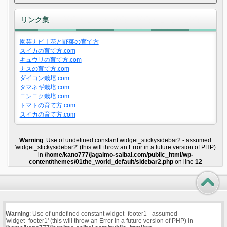
リンク集
園芸ナビ｜花と野菜の育て方
スイカの育て方.com
キュウリの育て方.com
ナスの育て方.com
ダイコン栽培.com
タマネギ栽培.com
ニンニク栽培.com
トマトの育て方.com
スイカの育て方.com
Warning
: Use of undefined constant widget_stickysidebar2 - assumed
'widget_stickysidebar2' (this will throw an Error in a future version of PHP)
in
/home/kano777/jagaimo-saibai.com/public_html/wp-
content/themes/01the_world_default/sidebar2.php
on line
12
Warning
: Use of undefined constant widget_footer1 - assumed
'widget_footer1' (this will throw an Error in a future version of PHP) in