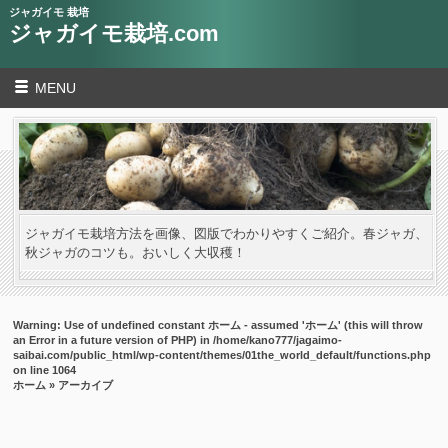
ジャガイモ 栽培
ジャガイモ栽培.com
MENU
ジャガイモ栽培方法を画像、図版でわかりやすくご紹介。春ジャガ、
秋ジャガのコツも。おいしく大収穫！
Warning
: Use of undefined constant ホーム - assumed 'ホーム' (this will throw
an Error in a future version of PHP) in
/home/kano777/jagaimo-
saibai.com/public_html/wp-content/themes/01the_world_default/functions.php
on line
1064
ホーム
» アーカイブ