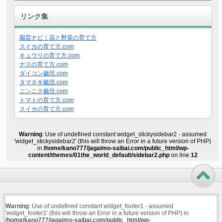
リンク集
園芸ナビ｜花と野菜の育て方
スイカの育て方.com
キュウリの育て方.com
ナスの育て方.com
ダイコン栽培.com
タマネギ栽培.com
ニンニク栽培.com
トマトの育て方.com
スイカの育て方.com
Warning
: Use of undefined constant widget_stickysidebar2 - assumed
'widget_stickysidebar2' (this will throw an Error in a future version of PHP)
in
/home/kano777/jagaimo-saibai.com/public_html/wp-
content/themes/01the_world_default/sidebar2.php
on line
12
Warning
: Use of undefined constant widget_footer1 - assumed
'widget_footer1' (this will throw an Error in a future version of PHP) in
/home/kano777/jagaimo-saibai.com/public_html/wp-