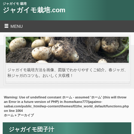
ジャガイモ 栽培
ジャガイモ栽培.com
MENU
ジャガイモ栽培方法を画像、図版でわかりやすくご紹介。春ジャガ、
秋ジャガのコツも。おいしく大収穫！
Warning
: Use of undefined constant ホーム - assumed 'ホーム' (this will throw
an Error in a future version of PHP) in
/home/kano777/jagaimo-
saibai.com/public_html/wp-content/themes/01the_world_default/functions.php
on line
1064
ホーム
» アーカイブ
ジャガイモ団子汁