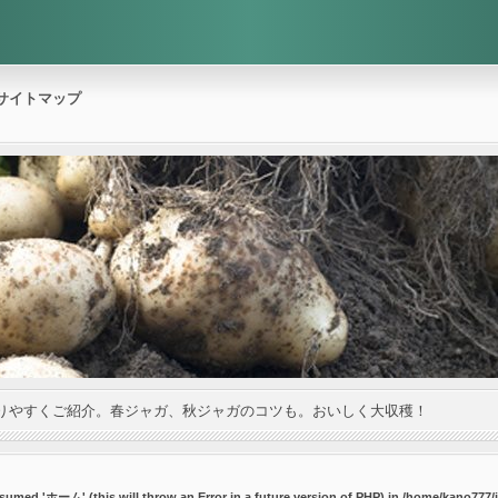
サイトマップ
りやすくご紹介。春ジャガ、秋ジャガのコツも。おいしく大収穫！
umed 'ホーム' (this will throw an Error in a future version of PHP) in
/home/kano777/j