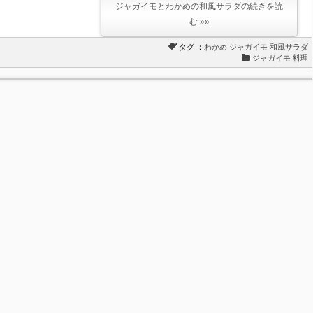
ジャガイモとわかめの和風サラダの続きを読
む »»
タグ ：
わかめ
ジャガイモ
和風サラダ
ジャガイモ 料理