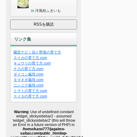
洋風粉ふきいも
リンク集
園芸ナビ｜花と野菜の育て方
スイカの育て方.com
キュウリの育て方.com
ナスの育て方.com
ダイコン栽培.com
タマネギ栽培.com
ニンニク栽培.com
トマトの育て方.com
スイカの育て方.com
Warning
: Use of undefined constant
widget_stickysidebar2 - assumed
'widget_stickysidebar2' (this will throw
an Error in a future version of PHP) in
/home/kano777/jagaimo-
saibai.com/public_html/wp-