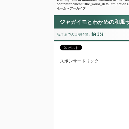
content/themes/01the_world_default/functions
ホーム
» アーカイブ
ジャガイモとわかめの和風
約 3分
読了までの目安時間：
スポンサードリンク