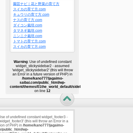
園芸ナビ｜花と野菜の育て方
スイカの育て方.com
キュウリの育て方.com
ナスの育て方.com
ダイコン栽培.com
タマネギ栽培.com
ニンニク栽培.com
トマトの育て方.com
スイカの育て方.com
Warning
: Use of undefined constant
widget_stickysidebar2 - assumed
'widget_stickysidebar2' (this will throw
an Error in a future version of PHP) in
/home/kano777/jagaimo-
saibai.com/public_html/wp-
content/themes/01the_world_default/sidebar2.php
on line
12
Use of undefined constant widget_footer3 -
dget_footer3' (this will throw an Error in a
sion of PHP) in
/home/kano777/jagaimo-
m/public_html/wp-