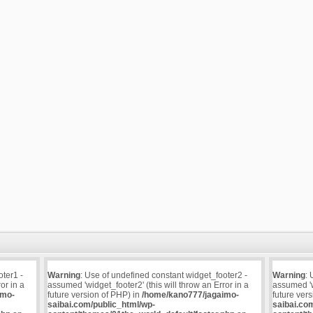
oter1 -
Warning
: Use of undefined constant widget_footer2 -
Warning
: 
or in a
assumed 'widget_footer2' (this will throw an Error in a
assumed 'wi
imo-
future version of PHP) in
/home/kano777/jagaimo-
future ver
saibai.com/public_html/wp-
saibai.co