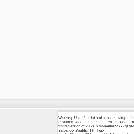
Warning
: Use of undefined constant widget_fo
assumed 'widget_footer1' (this will throw an Err
future version of PHP) in
/home/kano777/jaga
saibai.com/public_html/wp-