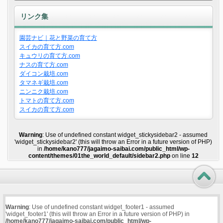
リンク集
園芸ナビ｜花と野菜の育て方
スイカの育て方.com
キュウリの育て方.com
ナスの育て方.com
ダイコン栽培.com
タマネギ栽培.com
ニンニク栽培.com
トマトの育て方.com
スイカの育て方.com
Warning
: Use of undefined constant widget_stickysidebar2 - assumed
'widget_stickysidebar2' (this will throw an Error in a future version of PHP)
in
/home/kano777/jagaimo-saibai.com/public_html/wp-
content/themes/01the_world_default/sidebar2.php
on line
12
Warning
: Use of undefined constant widget_footer1 - assumed
'widget_footer1' (this will throw an Error in a future version of PHP) in
/home/kano777/jagaimo-saibai.com/public_html/wp-