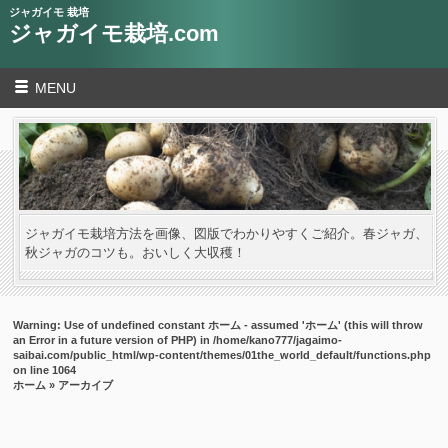
ジャガイモ 栽培
ジャガイモ栽培.com
MENU
ジャガイモ栽培方法を画像、図版でわかりやすくご紹介。春ジャガ、
秋ジャガのコツも。おいしく大収穫！
Warning
: Use of undefined constant ホーム - assumed 'ホーム' (this will throw
an Error in a future version of PHP) in
/home/kano777/jagaimo-
saibai.com/public_html/wp-content/themes/01the_world_default/functions.php
on line
1064
ホーム
» アーカイブ