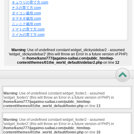
キュウリの育て方.com
ナスの育て方.com
ダイコン栽培.com
タマネギ栽培.com
ニンニク栽培.com
トマトの育て方.com
スイカの育て方.com
Warning
: Use of undefined constant widget_stickysidebar2 - assumed
'widget_stickysidebar2' (this will throw an Error in a future version of PHP)
in
/home/kano777/jagaimo-saibai.com/public_html/wp-
content/themes/01the_world_default/sidebar2.php
on line
12
Warning
: Use of undefined constant widget_footer1 - assumed
'widget_footer1' (this will throw an Error in a future version of PHP) in
/home/kano777/jagaimo-saibai.com/public_html/wp-
content/themes/01the_world_default/footer.php
on line
13
Warning
: Use of undefined constant widget_footer2 - assumed
'widget_footer2' (this will throw an Error in a future version of PHP) in
/home/kano777/jagaimo-saibai.com/public_html/wp-
content/themes/01the_world_default/footer.php
on line
16