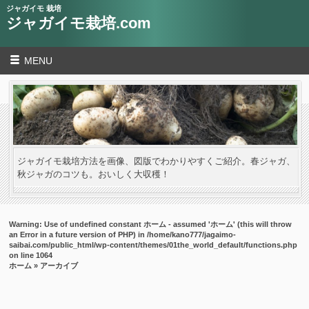
ジャガイモ 栽培
ジャガイモ栽培.com
MENU
ジャガイモ栽培方法を画像、図版でわかりやすくご紹介。春ジャガ、
秋ジャガのコツも。おいしく大収穫！
Warning
: Use of undefined constant ホーム - assumed 'ホーム' (this will throw
an Error in a future version of PHP) in
/home/kano777/jagaimo-
saibai.com/public_html/wp-content/themes/01the_world_default/functions.php
on line
1064
ホーム
» アーカイブ