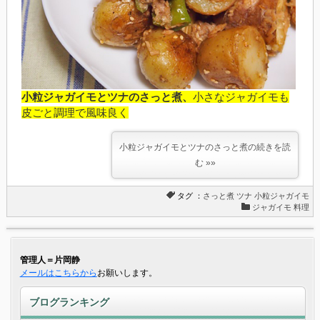
小粒ジャガイモとツナのさっと煮、
小さなジャガイモも
皮ごと調理で風味良く
小粒ジャガイモとツナのさっと煮の続きを読
む »»
タグ ：
さっと煮
ツナ
小粒ジャガイモ
ジャガイモ 料理
管理人＝片岡静
メールはこちらから
お願いします。
ブログランキング